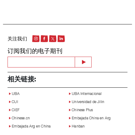
关注我们
订阅我们的电子期刊
相关链接:
UBA
UBA Internacional
CUI
Universidad de Jilin
CIEF
Chinese Plus
Chinese.cn
Embajada China en Arg
Embajada Arg en China
Hanban